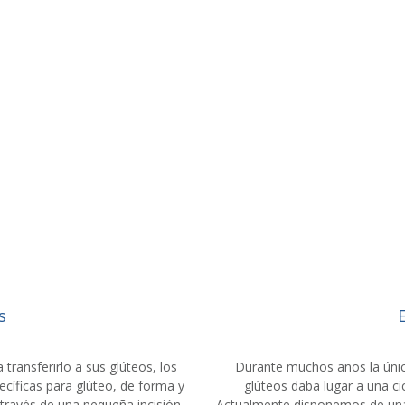
s
 transferirlo a sus glúteos, los
Durante muchos años la única
pecíficas para glúteo, de forma y
glúteos daba lugar a una cic
 través de una pequeña incisión
Actualmente disponemos de una n