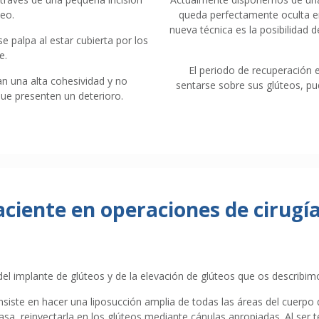
teo.
queda perfectamente oculta en 
nueva técnica es la posibilidad 
 palpa al estar cubierta por los
e.
El periodo de recuperación
an una alta cohesividad y no
sentarse sobre sus glúteos, pu
ue presenten un deterioro.
aciente en operaciones de cirugía
el implante de glúteos y de la elevación de glúteos que os describi
siste en hacer una liposucción amplia de todas las áreas del cuerp
rasa, reinyectarla en los glúteos mediante cánulas apropiadas. Al ser