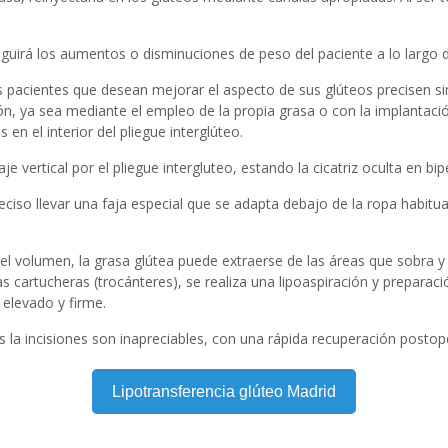
guirá los aumentos o disminuciones de peso del paciente a lo largo d
los pacientes que desean mejorar el aspecto de sus glúteos precisen
n, ya sea mediante el empleo de la propia grasa o con la implantació
 en el interior del pliegue interglúteo.
je vertical por el pliegue intergluteo, estando la cicatriz oculta en bi
ciso llevar una faja especial que se adapta debajo de la ropa habitu
l volumen, la grasa glútea puede extraerse de las áreas que sobra
las cartucheras (trocánteres), se realiza una lipoaspiración y preparac
 elevado y firme.
as la incisiones son inapreciables, con una rápida recuperación postop
Lipotransferencia glúteo Madrid