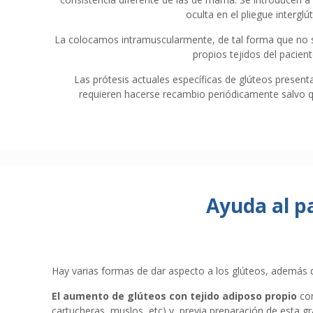
oculta en el pliegue interglú
La colocamos intramuscularmente, de tal forma que no se
propios tejidos del pacient
Las prótesis actuales específicas de glúteos present
requieren hacerse recambio periódicamente salvo q
Ayuda al p
Hay varias formas de dar aspecto a los glúteos, además d
El aumento de glúteos con tejido adiposo propio
con
cartucheras, muslos, etc) y, previa preparación de esta g