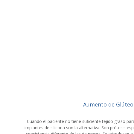
Aumento de Glúteo
Cuando el paciente no tiene suficiente tejido graso para
implantes de silicona son la alternativa. Son prótesis es
consistencia diferente de las de mama. Se introducen a