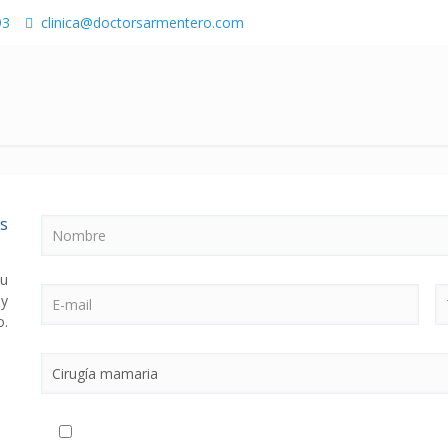
93
clinica@doctorsarmentero.com
os
su
 y
o.