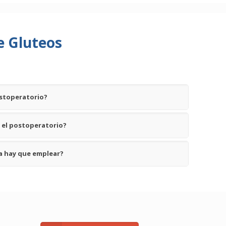
e Gluteos
ostoperatorio?
n el postoperatorio?
a hay que emplear?